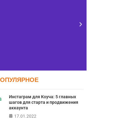
ПОПУЛЯРНОЕ
Тест FERMI
Тес
Инстаграм для Коуча: 5 главных
контро
RMI - современная методика
шагов для старта и продвижения
ж
ки уровня счастья в 5 главных
аккаунта
сферах
17.01.2022
Онлайн тест
локуса контро
ПРОЙТИ ТЕСТ