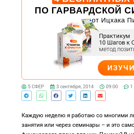
ПО ГАРВАРДСКОЙ С
от Ицхака П
Практикум
10 Шагов к 
метод пози
ИЗУЧ
ДЕЙСТВУЙ
3 сентября, 2014
09:00
1
5 СФЕР
Каждую неделю я работаю со многими л
занятия или через семинары – и это сам