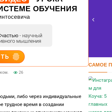
ИСТЕМЕ ОБУЧЕНИЯ
интосевича
Счастью
- научный
тивного мышления
ИТЬ
САМОЕ 
 ком.
26
FE
оцен
юдьми, либо через индивидуальные
ое трудное время в создании