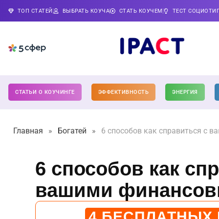
ТОП СТАТЕЙ
ВЫБРАТЬ КОУЧА
СТАТЬ КОУЧЕМ
ТЕСТ СОЦИОТИ
СТАТЬИ О КОУЧИНГЕ
ЭФФЕКТИВНОСТЬ
ЭНЕРГИЯ
Главная
»
Богатей
»
6 способов как справиться с 
6 способов как сп
вашими финансов
4 БЕСПЛАТНЫХ