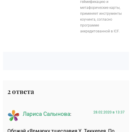
геймефикацию и
метафорические карты,
применяет инструменты
коучинга, согласно
программе
аккредитованной в ICF.
2 ответа
28.02.2020 в 13:37
Лариса Салынова
:
Обожай «Ярмарку тщеславия У. Тиккерея. По