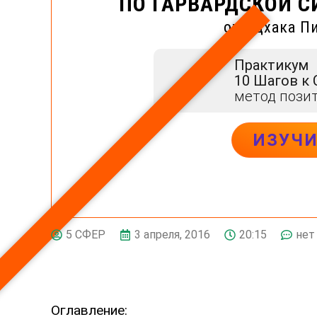
ПО ГАРВАРДСКОЙ С
от Ицхака П
Практикум
10 Шагов к
метод пози
ИЗУЧ
3 апреля, 2016
20:15
нет
5 СФЕР
Оглавление: