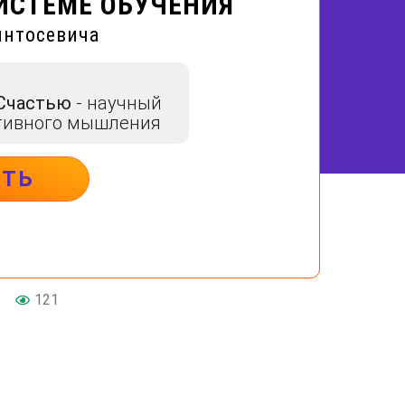
ИСТЕМЕ ОБУЧЕНИЯ
интосевича
 Счастью
- научный
тивного мышления
ИТЬ
FER
оценк
121