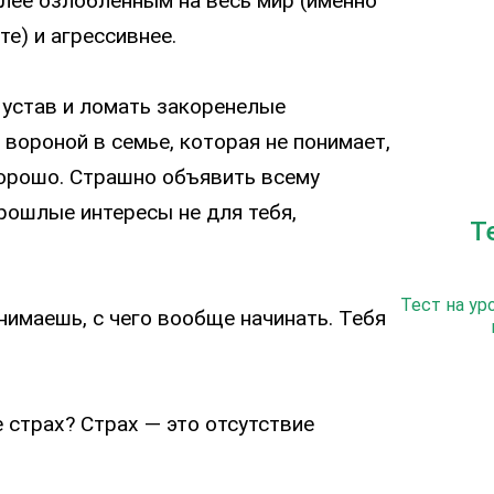
лее озлобленным на весь мир (именно
те) и агрессивнее.
 устав и ломать закоренелые
вороной в семье, которая не понимает,
 хорошо. Страшно объявить всему
рошлые интересы не для тебя,
Т
Тест на ур
нимаешь, с чего вообще начинать. Тебя
 страх? Страх — это отсутствие