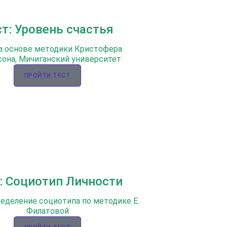
ст: Уровень счастья
а основе методики Кристофера
она, Мичиганский университет
ПРОЙТИ ТЕСТ
: Социотип Личности
ределение социотипа по методике Е.
Филатовой