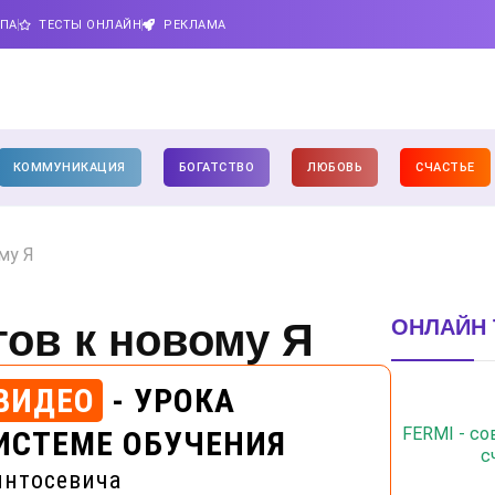
ИПА
ТЕСТЫ ОНЛАЙН
РЕКЛАМА
КОММУНИКАЦИЯ
БОГАТСТВО
ЛЮБОВЬ
СЧАСТЬЕ
му Я
ОНЛАЙН 
гов к новому Я
ВИДЕО
- УРОКА
FERMI - с
ИСТЕМЕ ОБУЧЕНИЯ
с
интосевича