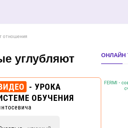
ют отношения
ОНЛАЙН 
ые углубляют
FERMI - с
ВИДЕО
- УРОКА
с
ИСТЕМЕ ОБУЧЕНИЯ
интосевича