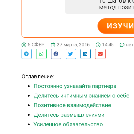
10 Шагов к
метод пози
ИЗУЧ
ДЕЙСТВУЙ
27 марта, 2016
14:45
нет
5 СФЕР
Оглавление:
Постоянно узнавайте партнера
Делитесь интимным знанием о себе
Позитивное взаимодействие
Делитесь размышлениями
Усиленное обязательство