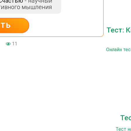
 Счастью
- научный
тивного мышления
ИТЬ
Тест: 
11
Онлайн тес
Те
Тест н