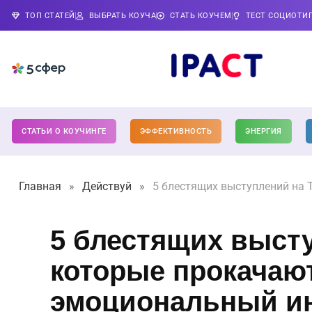
ТОП СТАТЕЙ
ВЫБРАТЬ КОУЧА
СТАТЬ КОУЧЕМ
ТЕСТ СОЦИОТИ
СТАТЬИ О КОУЧИНГЕ
ЭФФЕКТИВНОСТЬ
ЭНЕРГИЯ
Главная
»
Действуй
»
5 блестящих выступлений на 
5 блестящих выст
которые прокачаю
эмоциональный ин