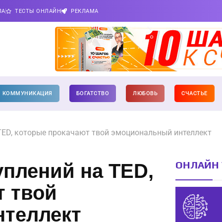
ПА
ТЕСТЫ ОНЛАЙН
РЕКЛАМА
КОММУНИКАЦИЯ
БОГАТСТВО
ЛЮБОВЬ
СЧАСТЬЕ
TED, которые прокачают твой эмоциональный интеллект
ОНЛАЙН 
уплений на TED,
т твой
теллект