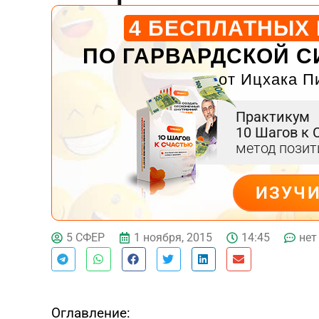
4 БЕСПЛАТНЫХ
ПО ГАРВАРДСКОЙ С
от Ицхака П
Практикум
10 Шагов к 
метод пози
ИЗУЧ
ДЕЙСТВУЙ
1 ноября, 2015
14:45
нет
5 СФЕР
Оглавление: