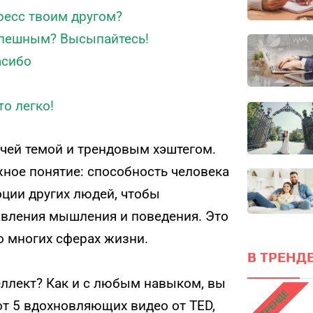
тресс твоим другом?
успешным? Высыпайтесь!
асибо
то легко!
чей темой и трендовым хэштегом.
ное понятие: способность человека
оции других людей, чтобы
авления мышления и поведения. Это
о многих сферах жизни.
В ТРЕНДЕ
еллект? Как и с любым навыком, вы
В ТРЕНДЕ
от 5 вдохновляющих видео от TED,