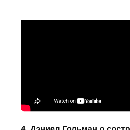
4. Дэниел Гольман о сост