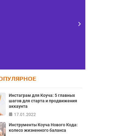
ОПУЛЯРНОЕ
Тест FERMI
Тес
Инстаграм для Коуча: 5 главных
контро
RMI - современная методика
шагов для старта и продвижения
ж
ки уровня счастья в 5 главных
аккаунта
сферах
17.01.2022
Онлайн тест
локуса контро
Инструменты Коуча Нового Кода:
колесо жизненного баланса
ПРОЙТИ ТЕСТ