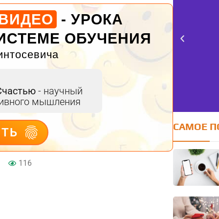
 ВИДЕО
- УРОКА
ИСТЕМЕ ОБУЧЕНИЯ
интосевича
Счастью
- научный
тивного мышления
САМОЕ П
ИТЬ
FE
116
оцен