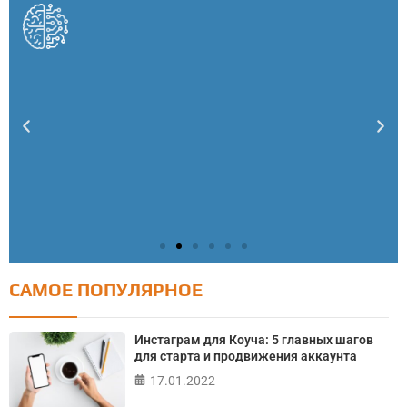
САМОЕ ПОПУЛЯРНОЕ
Тест: Как я контролирую свою жизнь?
Инстаграм для Коуча: 5 главных шагов
Онлайн тест на основе шкалы локуса контроля
для старта и продвижения аккаунта
Джулиана Роттера
17.01.2022