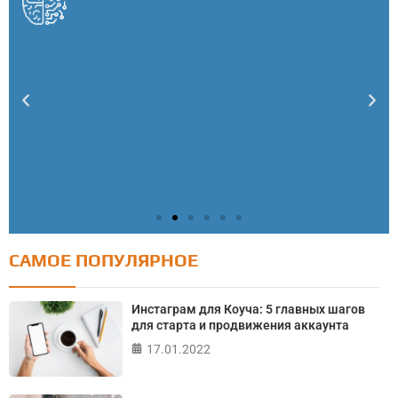
САМОЕ ПОПУЛЯРНОЕ
Тест: Как я контролирую свою жизнь?
Онлайн тест на основе шкалы локуса контроля
Инстаграм для Коуча: 5 главных шагов
Джулиана Роттера
для старта и продвижения аккаунта
17.01.2022
ПРОЙТИ ТЕСТ