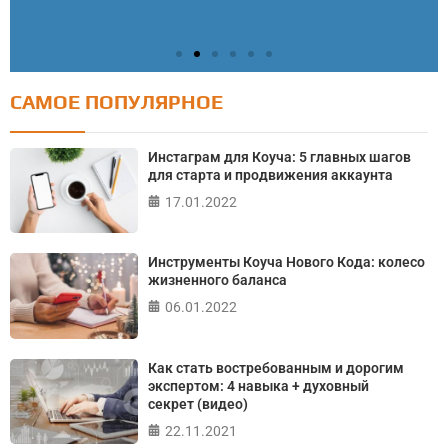
САМОЕ ПОПУЛЯРНОЕ
Тест: Как я контролирую свою жизнь?
Онлайн тест на основе шкалы локуса контроля
Инстаграм для Коуча: 5 главных шагов
Джулиана Роттера
для старта и продвижения аккаунта
17.01.2022
ПРОЙТИ ТЕСТ
Инструменты Коуча Нового Кода: колесо
жизненного баланса
06.01.2022
Как стать востребованным и дорогим
экспертом: 4 навыка + духовный
секрет (видео)
22.11.2021