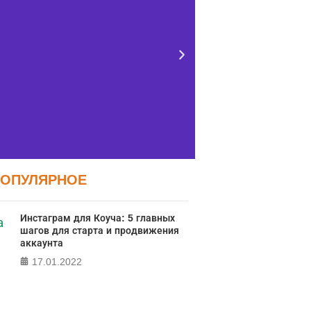
ПОПУЛЯРНОЕ
Тест FERMI
Тес
Инстаграм для Коуча: 5 главных
контро
MI - современная методика
шагов для старта и продвижения
ж
аккаунта
ки уровня счастья в 5 главных
сферах
17.01.2022
Онлайн тест
локуса контро
ПРОЙТИ ТЕСТ