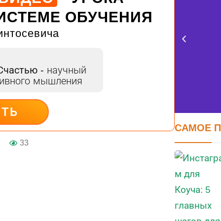
ИСТЕМЕ ОБУЧЕНИЯ
интосевича
 Счастью
- научный
тивного мышления
ИТЬ
САМОЕ 
33
FER
оцен