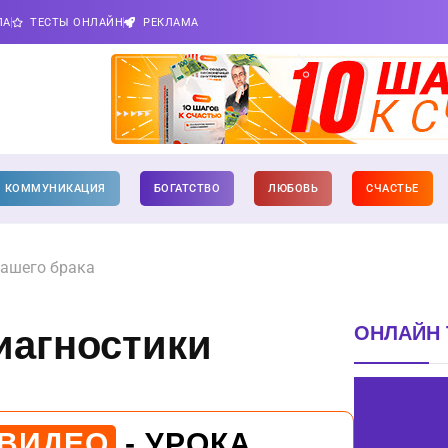
ПА
ТЕСТЫ ОНЛАЙН
РЕКЛАМА
КОММУНИКАЦИЯ
БОГАТСТВО
ЛЮБОВЬ
СЧАСТЬЕ
вашего брака
ОНЛАЙН 
иагностики
 ВИДЕО
- УРОКА