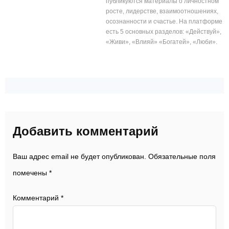
публикуются материалы о личностном
росте, лидерстве, взаимоотношениях,
осознанности и счастье. На платформе
есть 5 основных разделов: «Действуй»,
«Живи», «Влияй» «Богатей», «Люби».
Добавить комментарий
Ваш адрес email не будет опубликован.
Обязательные поля
помечены
*
Комментарий
*