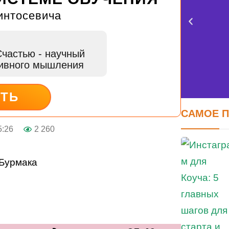
интосевича
Счастью
- научный
тивного мышления
ИТЬ
САМОЕ 
5:26
2 260
FE
оцен