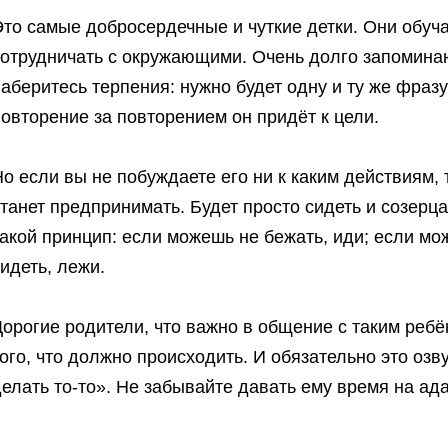
то самые добросердечные и чуткие детки. Они обуч
отрудничать с окружающими. Очень долго запоминаю
аберитесь терпения: нужно будет одну и ту же фразу
овторение за повторением он придёт к цели.
о если вы не побуждаете его ни к каким действиям, 
танет предпринимать. Будет просто сидеть и созерцат
акой принцип: если можешь не бежать, иди; если мо
идеть, лежи.
орогие родители, что важно в общение с таким ребён
ого, что должно происходить. И обязательно это озв
елать то-то». Не забывайте давать ему время на ад