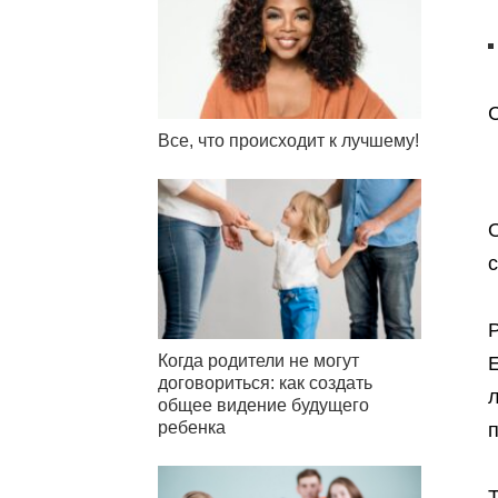
С
Все, что происходит к лучшему!
О
с
Р
Когда родители не могут
договориться: как создать
л
общее видение будущего
ребенка
п
Т