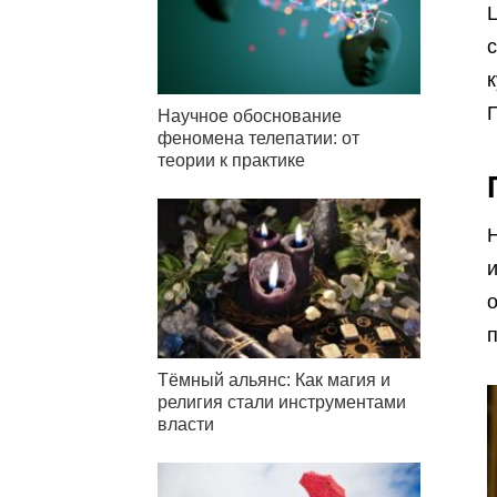
с
к
Научное обоснование
феномена телепатии: от
теории к практике
Н
и
п
Тёмный альянс: Как магия и
религия стали инструментами
власти