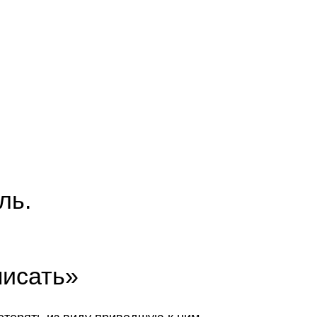
ль.
писать»