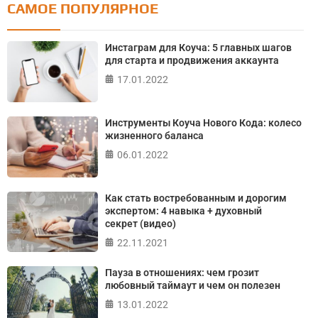
САМОЕ ПОПУЛЯРНОЕ
Тест: Как я контролирую свою жизнь?
Инстаграм для Коуча: 5 главных шагов
для старта и продвижения аккаунта
Онлайн тест на основе шкалы локуса контроля
Джулиана Роттера
17.01.2022
ПРОЙТИ ТЕСТ
Инструменты Коуча Нового Кода: колесо
жизненного баланса
06.01.2022
Как стать востребованным и дорогим
экспертом: 4 навыка + духовный
секрет (видео)
22.11.2021
Пауза в отношениях: чем грозит
любовный таймаут и чем он полезен
13.01.2022