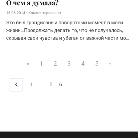
О чем я думала?
16.06.2014
Комментариев нет
Это был грандиозный поворотный момент в моей
жизни…Продолжать делать то, что не получалось,
скрывая свои чувства и убегая от важной части моих
отношений. Или поменять свои действия, жить
искренней
«
1
2
3
4
5
»
1
…
5
6