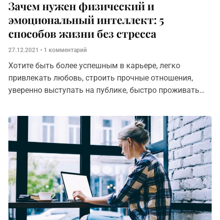
Зачем нужен физический и
эмоциональный интеллект: 5
способов жизни без стресса
27.12.2021
1 комментарий
Хотите быть более успешным в карьере, легко
привлекать любовь, строить прочные отношения,
уверенно выступать на публике, быстро проживать
кризисы и обладать яркой харизмой? Для этого вам
необходимо развить физический и эмоциональный
интеллект.