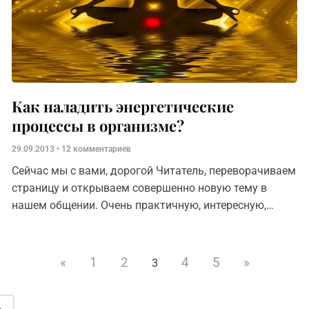
Как наладить энергетические
процессы в организме?
29.09.2013
12 комментариев
Сейчас мы с вами, дорогой Читатель, переворачиваем
страницу и открываем совершенно новую тему в
нашем общении. Очень практичную, интересную,
необычную и непростую. Для начала — еще немного
теории. Если проанализировать все
«
1
2
4
5
»
3