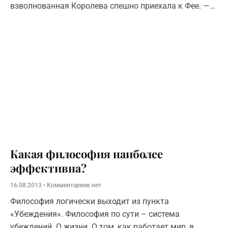
взволнованная Королева спешно приехала к Фее. —
Что случилось? Какое событие тебя так
взволновало? – спросила Фея. Отдышавшись,
Королева
Какая философия наиболее
эффективна?
16.08.2013
Комментариев нет
Философия логически выходит из пункта
«Убеждения». Философия по сути – система
убеждений. О жизни. О том, как работает мир, в