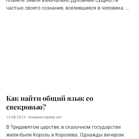
планете Земля изначально Духовные Сущности
частью своего сознания, вселившиеся в человека. На
Земле мы все участники Великого Эксперимента и
исследователи твёрдой материи
Как найти общий язык со
свекровью?
19.08.2013
Комментариев нет
В Тридевятом царстве, в сказочном государстве
жили-были Король и Королева. Однажды вечером