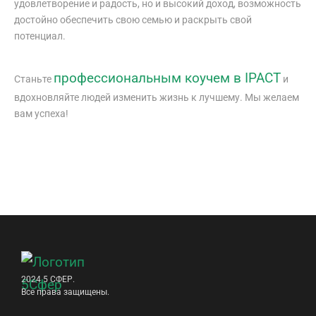
удовлетворение и радость, но и высокий доход, возможность
достойно обеспечить свою семью и раскрыть свой
потенциал.
профессиональным коучем в IPACT
Станьте
и
вдохновляйте людей изменить жизнь к лучшему. Мы желаем
вам успеха!
2024 5 СФЕР.
Все права защищены.