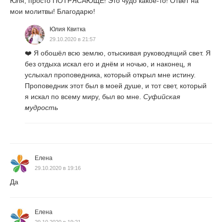
Юля, просто ПОТРЯСАЮЩЕ! Это чудо какое-то! Ответ на
мои молитвы! Благодарю!
Юлия Квитка
29.10.2020 в 21:57
❤️
Я обошёл всю землю, отыскивая руководящий свет. Я
без отдыха искал его и днём и ночью, и наконец, я
услыхал проповедника, который открыл мне истину.
Проповедник этот был в моей душе, и тот свет, который
я искал по всему миру, был во мне.
Суфийская
мудрость
Елена
29.10.2020 в 19:16
Да
Елена