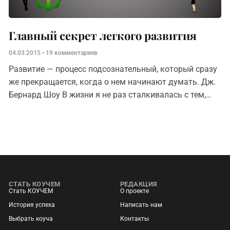
Главный секрет легкого развития
04.03.2015
19 комментариев
Развитие — процесс подсознательный, который сразу
же прекращается, когда о нем начинают думать. Дж.
Бернард Шоу В жизни я не раз сталкивалась с тем,
что не всегда упражнения, техники, рекомендации
работают.
СТАТЬ КОУЧЕМ
РЕДАКЦИЯ
Стать КОУЧЕМ
О проекте
История успеха
Написать нам
Выбрать коуча
Контакты