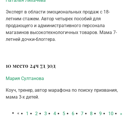
Наталья Лихачева
Эксперт в области эмоциональных продаж с 18-
летним стажем. Автор четырех пособий для
продающего и административного персонала
магазинов высокотехнологичных товаров. Мама 7-
летней дочки-блоггера.
10 место
24ч
7д
30д
Мария Султанова
Коуч, тренер, автор марафона по поиску призвания,
мама 3-х детей.
«
1
2
3
4
5
6
7
8
9
10
»