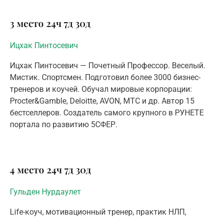
3 место
24ч
7д
30д
Ицхак Пинтосевич
Ицхак Пинтосевич — Почетный Профессор. Веселый.
Мистик. Спортсмен. Подготовил более 3000 бизнес-
тренеров и коучей. Обучал мировые корпорации:
Procter&Gamble, Deloitte, AVON, MTC и др. Автор 15
бестселлеров. Создатель самого крупного в РУНЕТЕ
портала по развитию 5СФЕР.
4 место
24ч
7д
30д
Гульден Нурдаулет
Life-коуч, мотивационный тренер, практик НЛП,