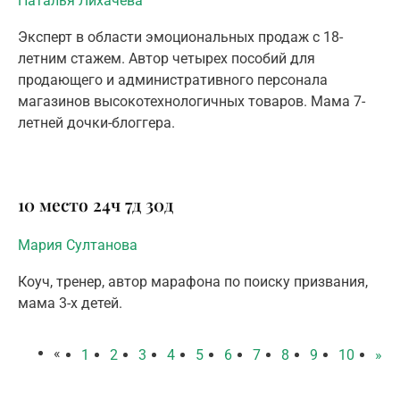
Наталья Лихачева
Эксперт в области эмоциональных продаж с 18-
летним стажем. Автор четырех пособий для
продающего и административного персонала
магазинов высокотехнологичных товаров. Мама 7-
летней дочки-блоггера.
10 место
24ч
7д
30д
Мария Султанова
Коуч, тренер, автор марафона по поиску призвания,
мама 3-х детей.
«
1
2
3
4
5
6
7
8
9
10
»