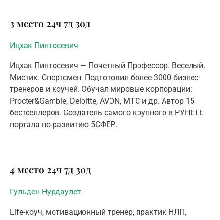
3 место
24ч
7д
30д
Ицхак Пинтосевич
Ицхак Пинтосевич — Почетный Профессор. Веселый.
Мистик. Спортсмен. Подготовил более 3000 бизнес-
тренеров и коучей. Обучал мировые корпорации:
Procter&Gamble, Deloitte, AVON, MTC и др. Автор 15
бестселлеров. Создатель самого крупного в РУНЕТЕ
портала по развитию 5СФЕР.
4 место
24ч
7д
30д
Гульден Нурдаулет
Life-коуч, мотивационный тренер, практик НЛП,