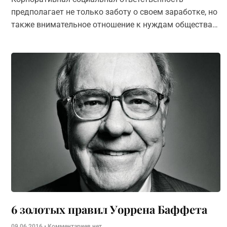
предполагает не только заботу о своем заработке, но
также внимательное отношение к нуждам общества и
экологии. Знаменитости, включая Марка Цукерберга
и Ричарда
6 золотых правил У­ор­ре­на Баф­фе­та
09.06.2016
Комментариев нет