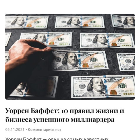
на одном деле становится всё более важным. Однако
сконцентрироваться
Уоррен Баффет: 10 правил жизни и
бизнеса успешного миллиардера
05.11.2021
Комментариев нет
Уоррен Баффет — один из самых известных