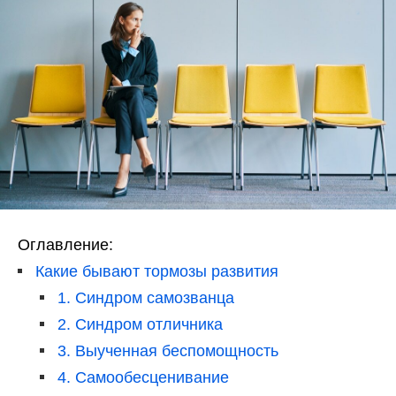
Оглавление:
Какие бывают тормозы развития
1. Синдром самозванца
2. Синдром отличника
3. Выученная беспомощность
4.
Самообесценивание