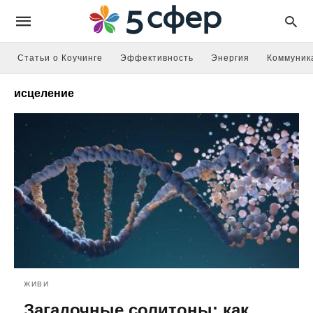
Статьи о Коучинге
Эффективность
Энергия
Коммуник
исцеление
ЖИВИ
Загадочные солитоны: как