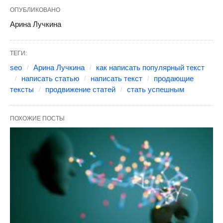
ОПУБЛИКОВАНО
Арина Лучкина
ТЕГИ:
seo
Арина Лучкина
как написать популярный текст
написать статью
написать текст
продающие
тексты
продвижение статей
стать успешным
ПОХОЖИЕ ПОСТЫ