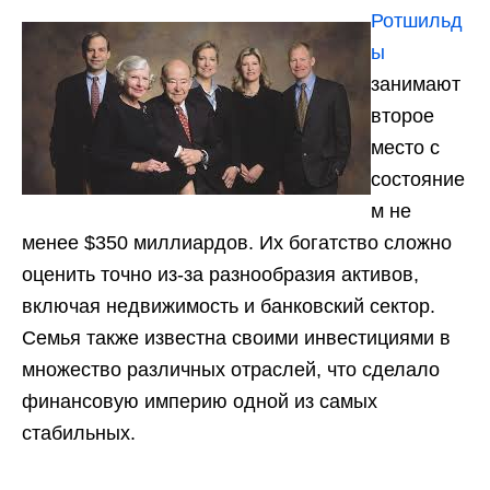
Ротшильд
ы
занимают
второе
место с
состояние
м не
менее $350 миллиардов. Их богатство сложно
оценить точно из-за разнообразия активов,
включая недвижимость и банковский сектор.
Семья также известна своими инвестициями в
множество различных отраслей, что сделало
финансовую империю одной из самых
стабильных.