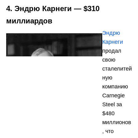
4. Эндрю Карнеги — $310
миллиардов
Эндрю
Карнеги
продал
свою
сталелитей
ную
компанию
Carnegie
Steel за
$480
миллионов
, что