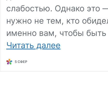
слабостью. Однако это 
нужно не тем, кто обиде
именно вам, чтобы быть
Почему
Читать далее
прощение
так
важно
5 СФЕР