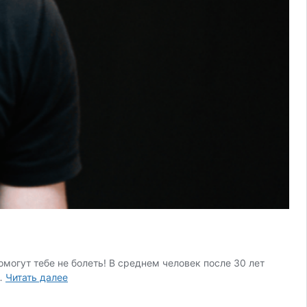
могут тебе не болеть! В среднем человек после 30 лет
Как
 …
Читать далее
никогда
не