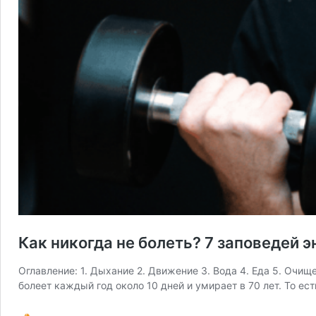
Как никогда не болеть? 7 заповедей 
Оглавление: 1. Дыхание 2. Движение 3. Вода 4. Еда 5. Очи
болеет каждый год около 10 дней и умирает в 70 лет. То ест