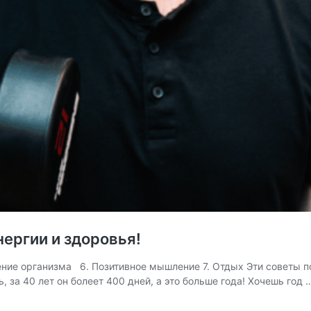
энергии и здоровья!
щение организма 6. Позитивное мышление 7. Отдых Эти советы по
ь, за 40 лет он болеет 400 дней, а это больше года! Хочешь год